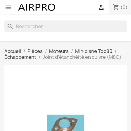
shopping_cart


(0)
search
Accueil
Pièces
Moteurs
Miniplane Top80
Échappement
Joint d'étanchéité en cuivre (M8G)