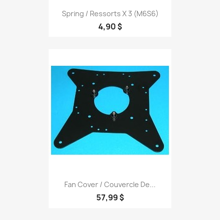
Spring / Ressorts X 3 (M6S6)
4,90 $
Fan Cover / Couvercle De...
57,99 $