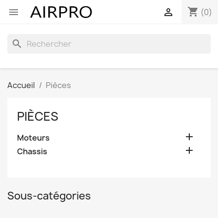
shopping_cart


(0)
search
Accueil
Pièces
PIÈCES

Moteurs

Chassis
Sous-catégories